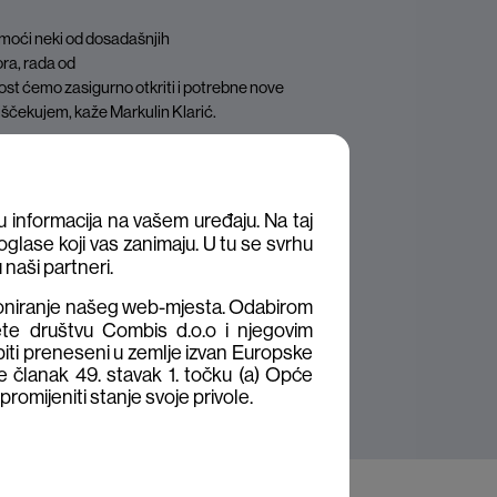
moći neki od dosadašnjih
ra, rada od
ost ćemo zasigurno otkriti i potrebne nove
 iščekujem, kaže Markulin Klarić.
a je od najdugovječnijih inicijativa ove
i Combis i bolje društvo u kojem živimo.
 informacija na vašem uređaju. Na taj
glase koji vas zanimaju. U tu se svrhu
 naši partneri.
ioniranje našeg web-mjesta. Odabirom
ete društvu Combis d.o.o i njegovim
biti preneseni u zemlje izvan Europske
e članak 49. stavak 1. točku (a) Opće
romijeniti stanje svoje privole.