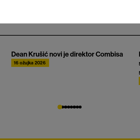
Dean Krušić novi je direktor Combisa
16 ožujka 2026