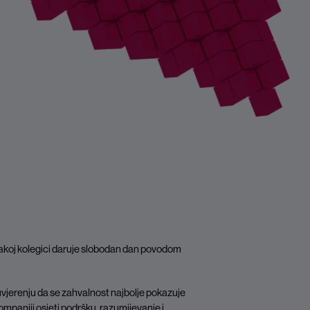
akoj kolegici daruje slobodan dan povodom
uvjerenju da se zahvalnost najbolje pokazuje
mpaniji osjeti podršku, razumijevanje i