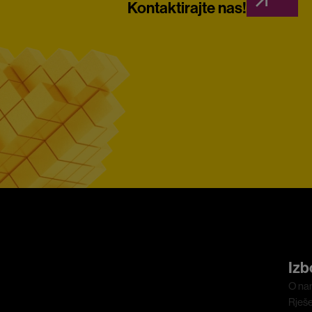
Kontaktirajte nas!
Izb
O na
Rješ