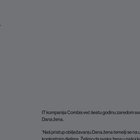
.
IT kompanija Combis već šestu godinu zaredom sv
Dana žena.
‘Naš pristup obilježavanju Dana žena temelji se na 
konkretnim djelima. Želimo da svaka žena u našoj ko