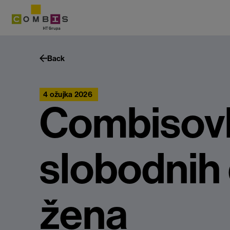
Back
4 ožujka 2026
Combisovk
slobodnih
žena