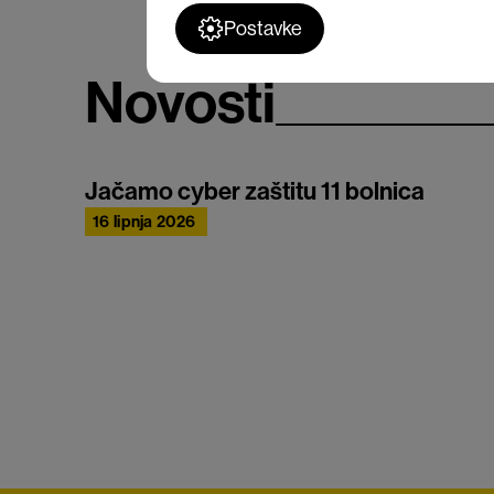
Postavke
Novosti
Jačamo cyber zaštitu 11 bolnica
16 lipnja 2026