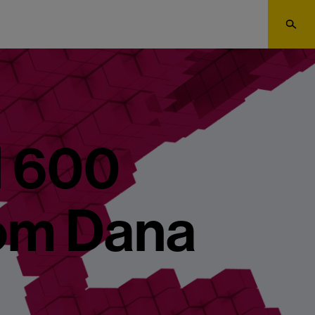
d 600
om Dana