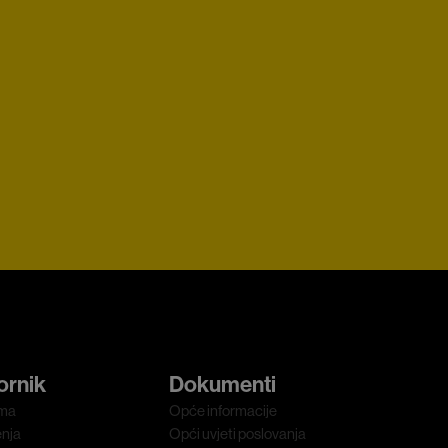
ornik
Dokumenti
ma
Opće informacije
enja
Opći uvjeti poslovanja