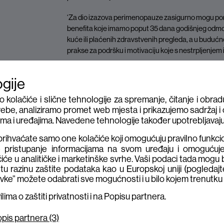
‘Za dio izazova perimenopauze zasigurno mogu po
benefita koje imamo poput 35 dana godišnjeg odmo
kuće ili plaćenih zdravstvenih pregleda, a u budućn
prakse za podršku i motivaciju koje s nestrpljenjem
Combisov #GetInvolved program za zaposlenike jedn
ogije
vrste u domaćem privatnom sektoru, a cilj joj je bolj
lačiće i slične tehnologije za spremanje, čitanje i obradu
ebe, analiziramo promet web mjesta i prikazujemo sadržaj i o
tima i uređajima. Navedene tehnologije također upotrebljavaju
Sljedeće
ihvaćate samo one kolačiće koji omogućuju pravilno funkc
e pristupanje informacijama na svom uređaju i omogućuj
iće u analitičke i marketinške svrhe. Vaši podaci tada mogu 
tu razinu zaštite podataka kao u Europskoj uniji (pogledajt
vke” možete odabrati sve mogućnosti i u bilo kojem trenutku p
ima o zaštiti privatnosti i na Popisu partnera.
pis partnera (3)