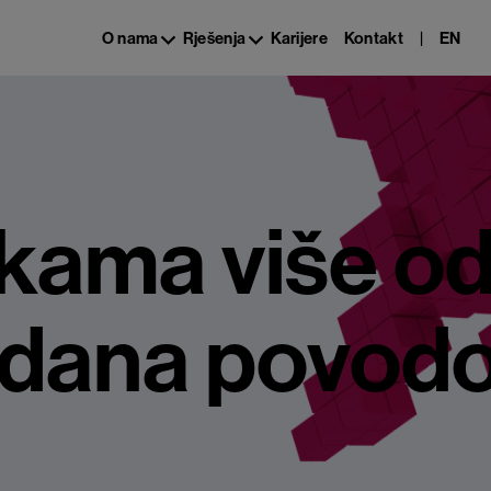
|
EN
O nama
Rješenja
Karijere
Kontakt
ama više o
 dana povod