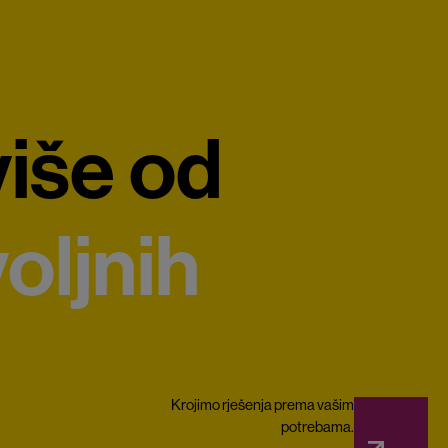
iše od
oljnih
Krojimo rješenja prema vašim
potrebama.