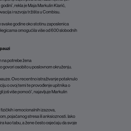
odini’, rekla je Maja Markulin Klarić,
vacija i razvoja tržišta u Combisu.
je svake godine oko stotinu zaposlenica
kolegicama omogućila više od 600 slobodnih
opauzi
m na potrebe žena
alo govori osobito u poslovnom okruženju.
opauze. Ovo recentno istraživanje potaknulo
ju o ovoj temi te provođenje upitnika o
još više pomoći’, najavljuje Markulin
fizičkih i emocionalnih izazova,
m, pojačanog stresa ili anksioznosti. Iako
etira kao tabu, a žene često osjećaju da svoje