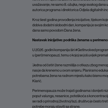
uvažavanje, ne samo 8. ožujka, nego svakog dana u g
autorica programa i direktorica Odjela digitalnih ino
Kroz šest godina provođenja inicijative, tijekom ko
dobiva dodatni slobodni dan, kompanija je svojim 
dana samo povodom Dana žena.
Nastavak inicijative: podrška ženama u perimen
U 2026. godini kompanija širi #GetInvolved progra
u (peri)menopauzi, temu o kojoj se još uvijek prem
‘Jedna od četiri žene razmišlja o otkazu zbog men
nas je da krenemo u ovom smjeru. Planiramo edukaci
potrebama žena na radnom mjestu kako bismo mogli 
Klarić.
Perimenopauza može trajati godinama i donijeti niz 
poput valunga, nesanice, poteškoća s koncentracijo
se radi o prirodnoj životnoj fazi, društvo je često tr
potrebe moraju staviti sa strane.