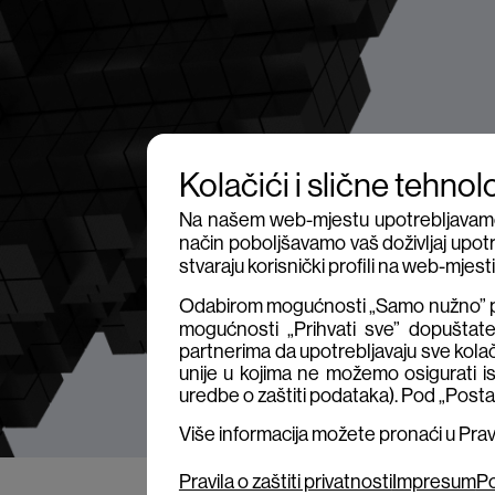
Kolačići i slične tehnol
Na našem web-mjestu upotrebljavamo ko
način poboljšavamo vaš doživljaj upotr
stvaraju korisnički profili na web-mjes
Odabirom mogućnosti „Samo nužno” pr
mogućnosti „Prihvati sve” dopuštat
partnerima da upotrebljavaju sve kolač
unije u kojima ne možemo osigurati is
uredbe o zaštiti podataka). Pod „Posta
Više informacija možete pronaći u Pravil
Pravila o zaštiti privatnosti
Impresum
Po