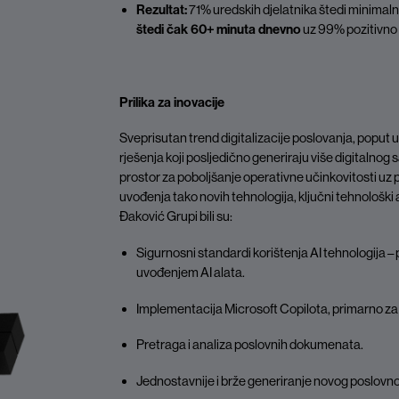
Rezultat:
71% uredskih djelatnika štedi minima
štedi čak 60+ minuta dnevno
uz 99% pozitivno 
Prilika za inovacije
Sveprisutan trend digitalizacije poslovanja, poput uv
rješenja koji posljedično generiraju više digitalnog
prostor za poboljšanje operativne učinkovitosti uz 
uvođenja tako novih tehnologija, ključni tehnološki 
Đaković Grupi bili su:
Sigurnosni standardi korištenja AI tehnologija – 
uvođenjem AI alata.
Implementacija Microsoft Copilota, primarno za
Pretraga i analiza poslovnih dokumenata.
Jednostavnije i brže generiranje novog poslovn