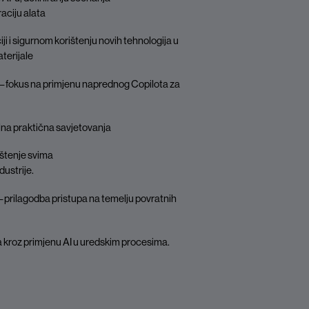
aciju alata
ji i sigurnom korištenju novih tehnologija u
terijale
– fokus na primjenu naprednog Copilota za
na praktična savjetovanja
ištenje svima
dustrije.
– prilagodba pristupa na temelju povratnih
da kroz primjenu AI u uredskim procesima.