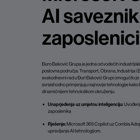
AI saveznik
zaposlenic
Đuro Đaković Grupa je jedna od vodećih industrijskih
poslovna područja: Transport, Obrana, Industrija i 
svakodnevni rad u Đuri Đaković Grupi omogućilo j
svrsishodno primjenjuju najnovije tehnologije kako b
dinamičnijem tehnološkom okruženju.
Unaprjeđenja uz umjetnu inteligenciju:
Uvođenje
zaposlenika
Rješenje:
Microsoft 365 Copilot uz Combis Adop
upravljanje AI tehnologijom.