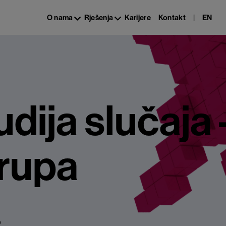
|
EN
O nama
Rješenja
Karijere
Kontakt
dija slučaja
rupa
,