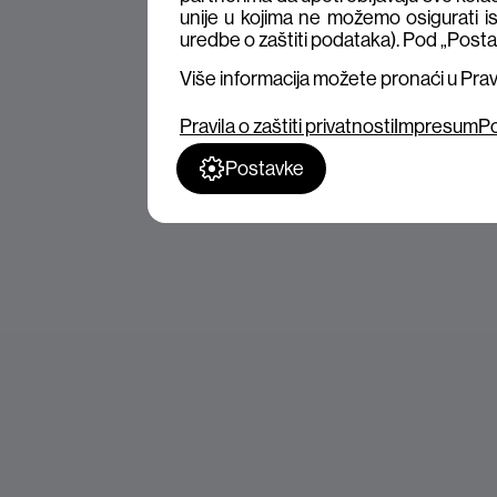
unije u kojima ne možemo osigurati is
uredbe o zaštiti podataka). Pod „Posta
Više informacija možete pronaći u Pravil
Pravila o zaštiti privatnosti
Impresum
Po
Postavke