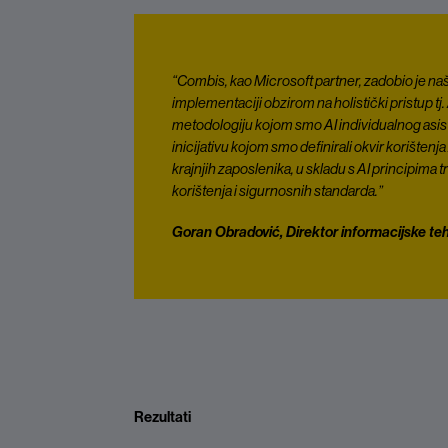
“Combis, kao Microsoft partner, zadobio je na
implementaciji obzirom na holistički pristup
metodologiju kojom smo AI individualnog asist
inicijativu kojom smo definirali okvir korišten
krajnjih zaposlenika, u skladu s AI principima 
korištenja i sigurnosnih standarda.”
Goran Obradović, Direktor informacijske teh
Rezultati