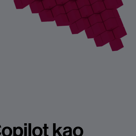
opilot
kao