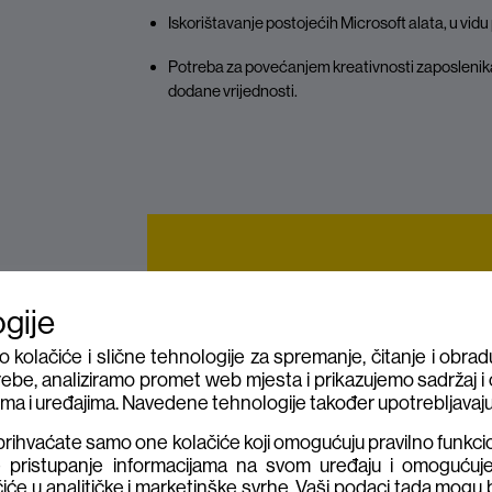
Iskorištavanje postojećih Microsoft alata, u vi
Potreba za povećanjem kreativnosti zaposlenik
dodane vrijednosti.
“Za daljnji strateški iskorak u digitalnoj trans
AI tehnologija, kompatibilna s postojećom teh
ogije
kao logički idući korak. No, kao i kod svih organ
lačiće i slične tehnologije za spremanje, čitanje i obradu
potrebno osigurati „top down’ pristup kojim se
ebe, analiziramo promet web mjesta i prikazujemo sadržaj i o
od svih hijerarhija u organizaciji, počevši od U
tima i uređajima. Navedene tehnologije također upotrebljavaju
Goran Obradović, Direktor informacijske te
ihvaćate samo one kolačiće koji omogućuju pravilno funkc
e pristupanje informacijama na svom uređaju i omogućuj
iće u analitičke i marketinške svrhe. Vaši podaci tada mogu 