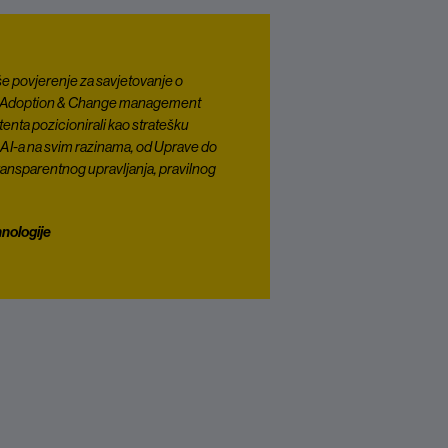
še povjerenje za savjetovanje o
 tj. Adoption & Change management
enta pozicionirali kao stratešku
ja AI-a na svim razinama, od Uprave do
transparentnog upravljanja, pravilnog
nologije