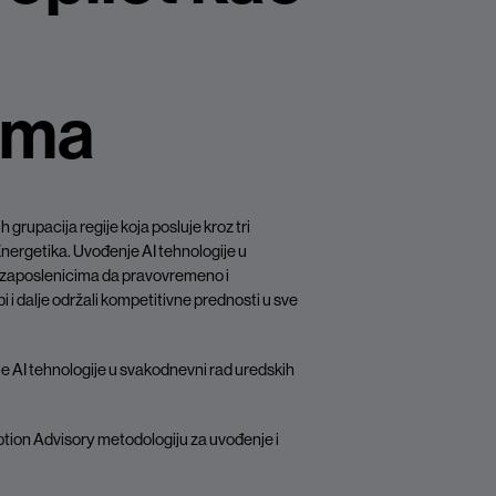
ima
 grupacija regije koja posluje kroz tri
Energetika. Uvođenje AI tehnologije u
e zaposlenicima da pravovremeno i
i i dalje održali kompetitivne prednosti u sve
 AI tehnologije u svakodnevni rad uredskih
tion Advisory metodologiju za uvođenje i