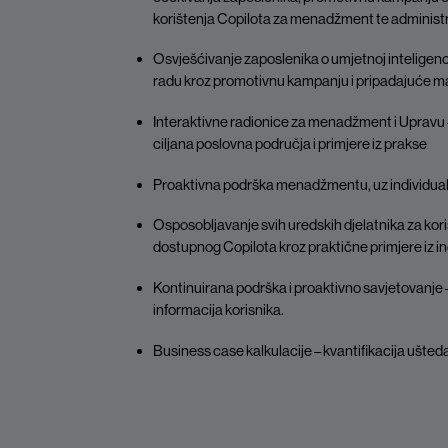
korištenja Copilota za menadžment te administr
Osvješćivanje zaposlenika o umjetnoj inteligenci
radu kroz promotivnu kampanju i pripadajuće ma
Interaktivne radionice za menadžment i Upravu 
ciljana poslovna područja i primjere iz prakse
Proaktivna podrška menadžmentu, uz individual
Osposobljavanje svih uredskih djelatnika za kor
dostupnog Copilota kroz praktične primjere iz in
Kontinuirana podrška i proaktivno savjetovanje 
informacija korisnika.
Business case kalkulacije – kvantifikacija ušte