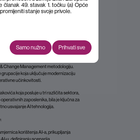
e članak 49. stavak 1. točku (a) Opće
romijeniti stanje svoje privole.
Samo nužno
Prihvati sve
tovanja o
nizacijskoj razini i usvajanje alata od strane
ory & Change Management metodologiju.
ije grupacije koja uključuje modernizaciju
rativne učinkovitosti.
ovića koja posluje u tri različita sektora,
erativnih zaposlenika, bila je ključna za
ntno usvajanje AI tehnologija.
:
mjernica korištenja AI-a, prikupljanja
I-u, definiranju scenarija