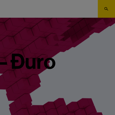
 – Đuro