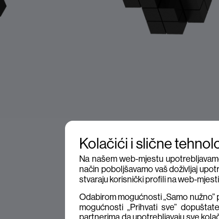
Kolačići i slične tehnol
Na našem web-mjestu upotrebljavamo ko
način poboljšavamo vaš doživljaj upotr
stvaraju korisnički profili na web-mjes
Odabirom mogućnosti „Samo nužno” pr
mogućnosti „Prihvati sve” dopuštat
partnerima da upotrebljavaju sve kolač