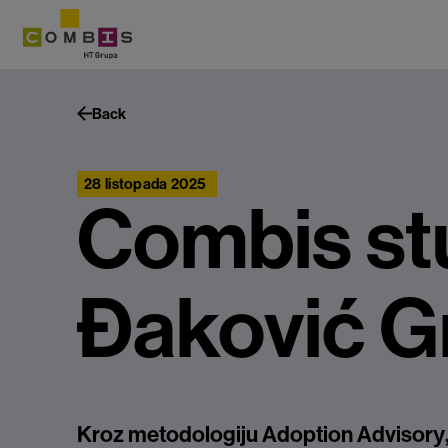
Back
28 listopada 2025
Combis stu
Đaković G
Kroz metodologiju Adoption Advisory