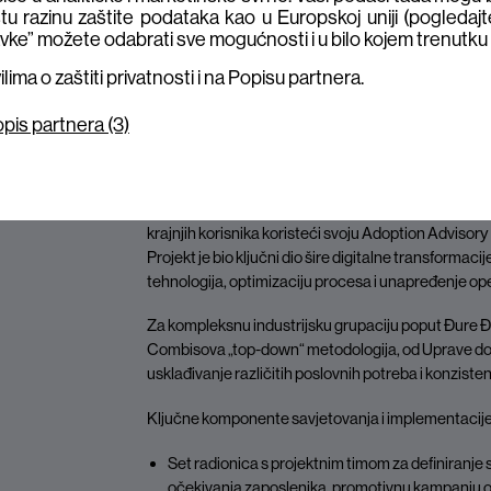
tu razinu zaštite podataka kao u Europskoj uniji (pogledajt
vke” možete odabrati sve mogućnosti i u bilo kojem trenutku p
ima o zaštiti privatnosti i na Popisu partnera.
pis partnera (3)
Rješenje
Combis je angažiran za višemjesečni projekt savje
implementaciji Microsoft Copilot AI rješenja na orga
krajnjih korisnika koristeći svoju Adoption Advis
Projekt je bio ključni dio šire digitalne transformac
tehnologija, optimizaciju procesa i unapređenje ope
Za kompleksnu industrijsku grupaciju poput Đure Đak
Combisova „top-down“ metodologija, od Uprave do op
usklađivanje različitih poslovnih potreba i konziste
Ključne komponente savjetovanja i implementacije
Set radionica s projektnim timom za definiranje s
očekivanja zaposlenika, promotivnu kampanju o A