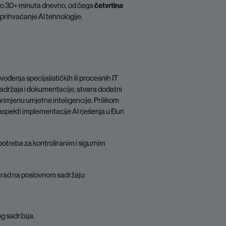
lno 30+ minuta dnevno, od čega
četvrtina
prihvaćanje AI tehnologije.
ođenja specijalističkih ili procesnih IT
 sadržaja i dokumentacije, stvara dodatni
primjenu umjetne inteligencije. Prilikom
aspekti implementacije AI rješenja u Đuri
potreba za kontroliranim i sigurnim
 rad na poslovnom sadržaju:
og sadržaja.