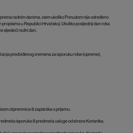
aju prema radnim danima, osim ukoliko Ponudom nije određeno
propisima u Republici Hrvatskoj. Ukoliko posljednji dan roka
 sljedeći radni dan.
puštanja predviđenog vremena za isporuku robe (opreme),
isom otpremnice ili zapisnika o prijemu.
a predmeta isporuke ili predmeta usluge od strane Korisnika.