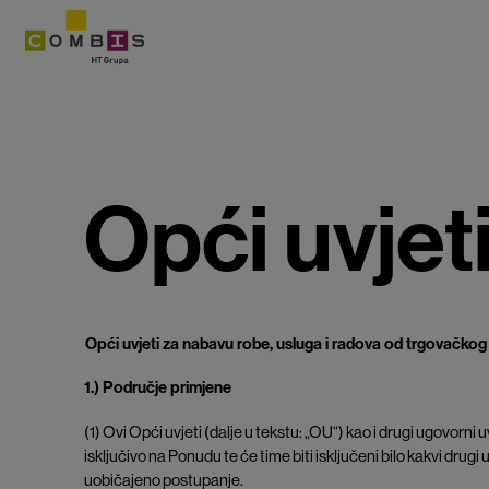
Opći uvjet
Opći uvjeti za nabavu robe, usluga i radova od trgovačkog
1.) Područje primjene
(1) Ovi Opći uvjeti (dalje u tekstu: „OU“) kao i drugi ugovorni
isključivo na Ponudu te će time biti isključeni bilo kakvi drugi u
uobičajeno postupanje.