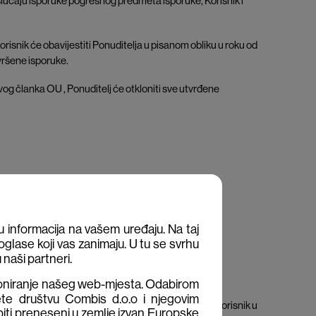
u slučaju isporuke pogrešnog predmeta isporuke, Korisnik i
isnik će obavijestiti Ponuditelja u pisanom obliku u roku od
vršene isporuke.
og članka OU , Ponuditelj će otkloniti sve utvrđene
 informacija na vašem uređaju. Na taj
glase koji vas zanimaju. U tu se svrhu
 naši partneri.
ioniranje našeg web-mjesta. Odabirom
ete društvu Combis d.o.o i njegovim
onskim propisima u Republici Hrvatskoj) račun je Korisnik u
biti preneseni u zemlje izvan Europske