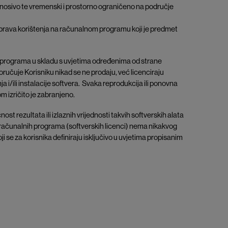
renosivo te vremenski i prostorno ograničeno na područje
kva prava korištenja na računalnom programu koji je predmet
h programa u skladu s uvjetima određenima od strane
oručuje Korisniku nikad se ne prodaju, već licenciraju
 i/ili instalacije softvera. Svaka reprodukcija ili ponovna
m izričito je zabranjeno.
 rezultata ili izlaznih vrijednosti takvih softverskih alata
 računalnih programa (softverskih licenci) nema nikakvog
 se za korisnika definiraju isključivo u uvjetima propisanim