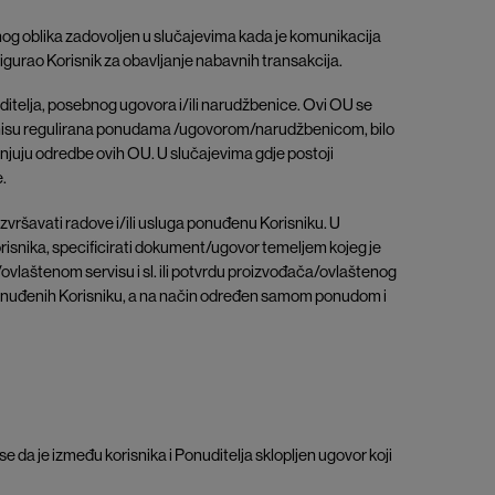
nog oblika zadovoljen u slučajevima kada je komunikacija
sigurao Korisnik za obavljanje nabavnih transakcija.
ditelja, posebnog ugovora i/ili narudžbenice. Ovi OU se
oja nisu regulirana ponudama /ugovorom/narudžbenicom, bilo
enjuju odredbe ovih OU. U slučajevima gdje postoji
.
vršavati radove i/ili usluga ponuđenu Korisniku. U
orisnika, specificirati dokument/ugovor temeljem kojeg je
vlaštenom servisu i sl. ili potvrdu proizvođača/ovlaštenog
a ponuđenih Korisniku, a na način određen samom ponudom i
 da je između korisnika i Ponuditelja sklopljen ugovor koji