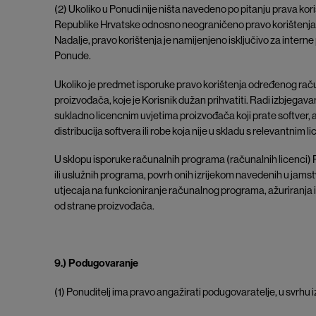
(2) Ukoliko u Ponudi nije ništa navedeno po pitanju prava ko
Republike Hrvatske odnosno neograničeno pravo korištenja
Nadalje, pravo korištenja je namijenjeno isključivo za interne
Ponude.
Ukoliko je predmet isporuke pravo korištenja određenog raču
proizvođača, koje je Korisnik dužan prihvatiti. Radi izbjegav
sukladno licencnim uvjetima proizvođača koji prate softver, a 
distribucija softvera ili robe koja nije u skladu s relevantnim
U sklopu isporuke računalnih programa (računalnih licenci) Po
ili uslužnih programa, povrh onih izrijekom navedenih u jam
utjecaja na funkcioniranje računalnog programa, ažuriranja i 
od strane proizvođača.
9.) Podugovaranje
(1) Ponuditelj ima pravo angažirati podugovaratelje, u svrhu 