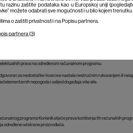
tu razinu zaštite podataka kao u Europskoj uniji (pogledajt
vke” možete odabrati sve mogućnosti i u bilo kojem trenutku p
nuditelj ima pravo obračunati zakonsku zateznu kamatu. Zatezna kamata o
ima o zaštiti privatnosti i na Popisu partnera.
ćanja.
pis partnera (3)
ačunalnog programa (licence), Korisnik stječe pravo na jamstvo prema uv
k intelektualnih prava na određenom računalnom programu.
 odgovoran za nedostatke i kvarove nastale nestručnim rukovanjem ili neis
d elementarnih nepogoda i uslijed događaja više sile.
računalnog programa Korisnik stječe prava korištenja tih računalnih prog
enja određene od strane proizvođača.