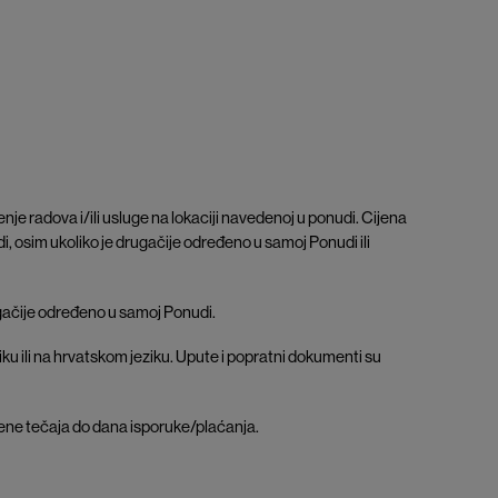
e radova i/ili usluge na lokaciji navedenoj u ponudi. Cijena
i, osim ukoliko je drugačije određeno u samoj Ponudi ili
gačije određeno u samoj Ponudi.
iku ili na hrvatskom jeziku. Upute i popratni dokumenti su
jene tečaja do dana isporuke/plaćanja.