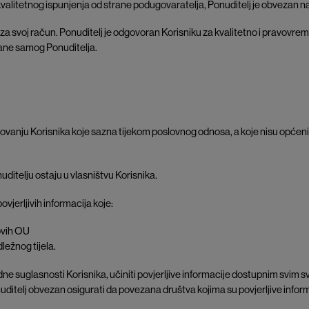
ekvalitetnog ispunjenja od strane podugovaratelja, Ponuditelj je obvezan
 za svoj račun. Ponuditelj je odgovoran Korisniku za kvalitetno i pravovr
trane samog Ponuditelja.
poslovanju Korisnika koje sazna tijekom poslovnog odnosa, a koje nisu općen
ditelju ostaju u vlasništvu Korisnika.
ovjerljivih informacija koje:
ovih OU
ležnog tijela.
dne suglasnosti Korisnika, učiniti povjerljive informacije dostupnim svi
uditelj obvezan osigurati da povezana društva kojima su povjerljive info