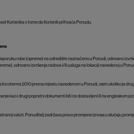
ijest Korisnika o tome da Korisnik prihvaća Ponudu.
jene
 isporuku robe (opreme) na odredište naznačeno u Ponudi, odnosno izvršenj
preme), odnosno izvršenja radova i/ili usluga na lokaciji navedenoj u Ponud
u s Incoterms 2010 prema mjestu navedenom u Ponudi, osim ukoliko je dru
nje kao i drugi popratni dokumenti biti će dostavljeni ili na engleskom jez
 stranoj valuti. Ponuditelj zadržava pravo promjene iznosa u slučaju prom