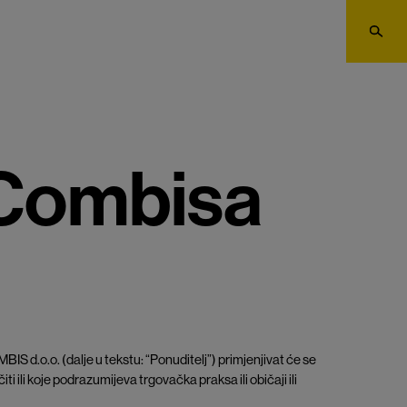
 Combisa
IS d.o.o. (dalje u tekstu: “Ponuditelj”) primjenjivat će se
iti ili koje podrazumijeva trgovačka praksa ili običaji ili