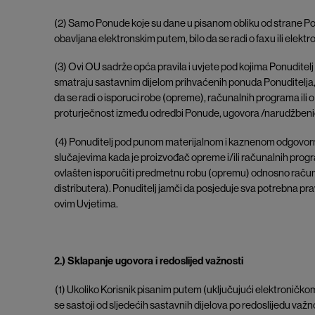
(2) Samo Ponude koje su dane u pisanom obliku od strane Pon
obavljana elektronskim putem, bilo da se radi o faxu ili elekt
(3) Ovi OU sadrže opća pravila i uvjete pod kojima Ponudite
smatraju sastavnim dijelom prihvaćenih ponuda Ponuditelja, 
da se radi o isporuci robe (opreme), računalnih programa ili
proturječnost između odredbi Ponude, ugovora /narudžbenic
(4) Ponuditelj pod punom materijalnom i kaznenom odgovornoš
slučajevima kada je proizvođač opreme i/ili računalnih progr
ovlašten isporučiti predmetnu robu (opremu) odnosno računal
distributera). Ponuditelj jamči da posjeduje sva potrebna pr
ovim Uvjetima.
2.) Sklapanje ugovora i redoslijed važnosti
(1) Ukoliko Korisnik pisanim putem (uključujući elektroničkom
se sastoji od sljedećih sastavnih dijelova po redoslijedu važn