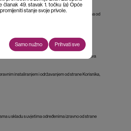
e članak 49. stavak 1. točku (a) Opće
romijeniti stanje svoje privole.
bračunava se na temelju broja stvarno proteklih dana od
Samo nužno
Prihvati sve
jetima određenima od strane proizvođača odnosno prava
pravnim instaliranjem i održavanjem od strane Korisnika,
rama u skladu s uvjetima određenima izravno od strane