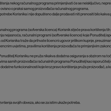
rištenja nekog računalnog programa primjenjivati će se neisključivo, nep
 ovisno o praksi samog proizvođača računalnog programa.
 potrebe Korisnika i nije dopušteno dalje prodavati niti prenositi bilo ka
nalnog programa (sofverska licenca) Korisnik stječe prava korištenja ti
anja nejasnoća, računalni programi (softverske licence) koje Ponuditelj isp
od Korisnika traže da prihvate licencni ugovor prilikom kupnje, preuzimanja
 licencnim uvjetima, pravilima korištenja proizvođača te primjenjivim zakono
nuditelj Korisniku ne pruža nikakva dodatna osiguranja s obzirom na točnost
stvima samih proizvođača računalnih programa Ponuditelj kao isporučitelj
dodatne funkcionalnosti koje kroz pravo korištenja pruža proizvođač, a koji
izvršenja svojih obveza, ako se za istim ukaže potreba.