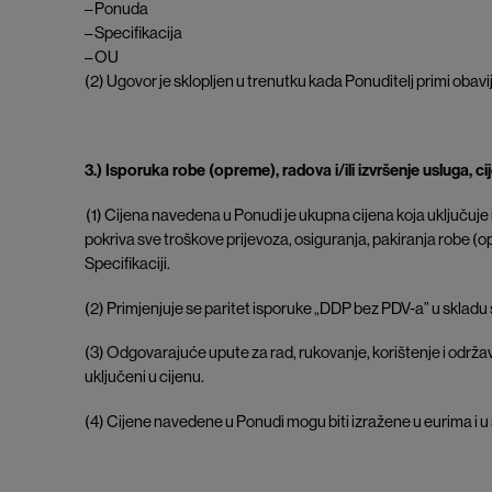
– Ponuda
– Specifikacija
– OU
(2) Ugovor je sklopljen u trenutku kada Ponuditelj primi obav
3.) Isporuka robe (opreme), radova i/ili izvršenje usluga, ci
(1) Cijena navedena u Ponudi je ukupna cijena koja uključuje
pokriva sve troškove prijevoza, osiguranja, pakiranja robe (o
Specifikaciji.
(2) Primjenjuje se paritet isporuke „DDP bez PDV-a” u sklad
(3) Odgovarajuće upute za rad, rukovanje, korištenje i održava
uključeni u cijenu.
(4) Cijene navedene u Ponudi mogu biti izražene u eurima i u