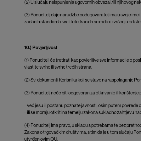
(2) U slučaju neispunjenja ugovornih obveza i/ili njihovog n
(3) Ponuditelj daje narudžbe podugovarateljima u svoje ime i
zadanih standarda kvalitete, kao da se radi o izvršenju od s
10.) Povjerljivost
(1) Ponuditelj će tretirati kao povjerljive sve informacije o 
vlastite svrhe ili svrhe trećih strana.
(2) Svi dokumenti Korisnika koji se stave na raspolaganje Ponu
(3) Ponuditelj neće biti odgovoran za otkrivanje ili korištenje p
– već jesu ili postanu poznate javnosti, osim putem povrede 
– ili se moraju otkriti na temelju zakona sukladno zahtjevu nad
(4) Ponuditelj ima pravo, u skladu s potrebama te bez pretho
Zakona o trgovačkim društvima, s tim da je u tom slučaju Pon
utvrđen ovim OU.