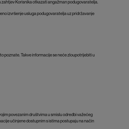
 na zahtjev Korisnika otkazati angažman podugovaratelja.
emeno izvršenje usluga podugovaratelja uz pridržavanje
ito poznate. Takve informacije se neće zloupotrijebiti u
m svojim povezanim društvima u smislu odredbi važećeg
rmacije učinjene dostupnim s istima postupaju na način