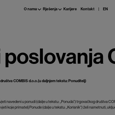
|
EN
O nama
Rješenja
Karijere
Kontakt
i poslovanja
 društva COMBIS d.o.o.(u daljnjem tekstu: Ponuditelj)
 uvjeti navedeni u ponudi (dalje u tekstu: „Ponuda“) trgovačkog društva COMB
vjeti koje primatelj Ponude (dalje u tekstu: „Korisnik“) želi nametnuti, uključ