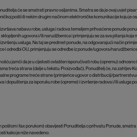
uditelja će se smatrati pravno valjanima. Smatra se da je ovaj uvjet pisa
roničkoj pošti ili nekim drugim načinom elektroničke komunikacije koju je o
lj izvršava nabavu robe, usluga i radova temeljem prihvaćene ponude ponu
sklopljenih ugovora i/ili narudžbenica i primjenjuju se za sva pitanja k
 o izvršenju usluga. Na taj se predmet ponude, na odgovarajući način primj
e i odredbi OU, primjenjuju se odredbe iz ponude/ugovora/narudžbenice
ću jamči da je u cijelosti ovlašten isporučivati robu (opremu) odnosno iz
ama treća strana (dalje u tekstu: Proizvođač), Ponuditelj će, na zahtjev K
ne programe treće strane (primjerice ugovor o distribuciji/partnerstvu/o
ava i dopuštenja za isporuku robe (opreme) i izvršenje radova i/ili uslug
 poštom i fax porukom) obavijesti Ponuditelja o prihvatu Ponude, smatra se
osti kako je niže navedeno: