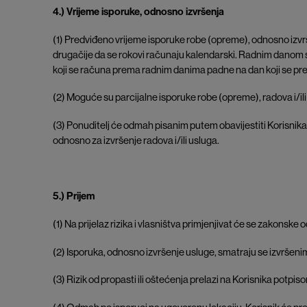
4.) Vrijeme isporuke, odnosno izvršenja
(1) Predviđeno vrijeme isporuke robe (opreme), odnosno izvr
drugačije da se rokovi računaju kalendarski. Radnim danom s
koji se računa prema radnim danima padne na dan koji se pr
(2) Moguće su parcijalne isporuke robe (opreme), radova i/ili
(3) Ponuditelj će odmah pisanim putem obavijestiti Korisnik
odnosno za izvršenje radova i/ili usluga.
5.) Prijem
(1) Na prijelaz rizika i vlasništva primjenjivat će se zakonske
(2) Isporuka, odnosno izvršenje usluge, smatraju se izvršenim
(3) Rizik od propasti ili oštećenja prelazi na Korisnika potpis