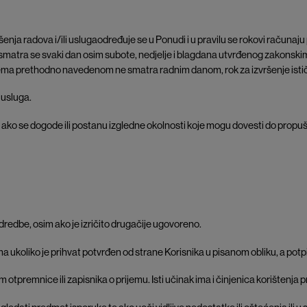
šenja radova i/ili uslugaodređuje se u Ponudi i u pravilu se rokovi račun
matra se svaki dan osim subote, nedjelje i blagdana utvrđenog zakonskim 
ema prethodno navedenom ne smatra radnim danom, rok za izvršenje ističe
 usluga.
a ako se dogode ili postanu izgledne okolnosti koje mogu dovesti do pro
 odredbe, osim ako je izričito drugačije ugovoreno.
a ukoliko je prihvat potvrđen od strane Korisnika u pisanom obliku, a potp
om otpremnice ili zapisnika o prijemu. Isti učinak ima i činjenica korištenj