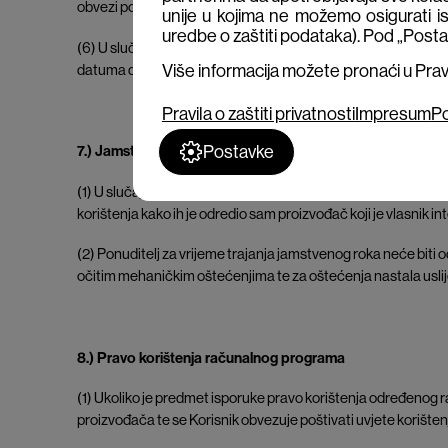
obvezi podmiriti sljedeći radni dan.
unije u kojima ne možemo osigurati is
uredbe o zaštiti podataka). Pod „Posta
(6) U slučaju zakašnjelog plaćanja od strane Korisnika, Po
Više informacija možete pronaći u Pravil
datuma dospijeća plaćanja do datuma ispunjenja obveze pla
Pravila o zaštiti privatnosti
Impresum
Po
Postavke
7.) Jamstvo
(1) U slučaju isporuke robe (opreme) ili prava korištenja r
korištenja kako ih je odredio sam proizvođač koji je vlasni
(2) Ponuditelj za vrijeme trajanja jamstvenog roka neće biti
očitim mehaničkim oštećenjima te za oštećenja nastala uslije
8.) Pravo korištenja računalnog programa
(1) Ukoliko je predmet isporuke pravo korištenja određenog 
proizvođača te se Korisnik obvezuje poštivati uvjete korišt