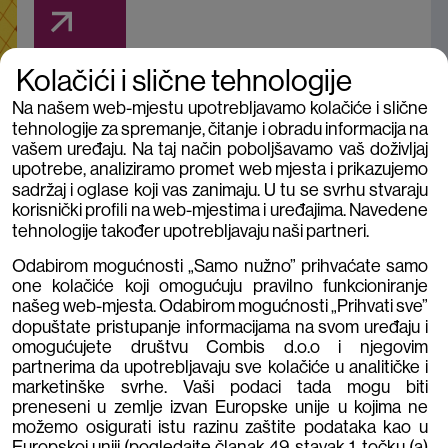
Kolačići i slične tehnologije
30SEC
Na našem web-mjestu upotrebljavamo kolačiće i slične
tehnologije za spremanje, čitanje i obradu informacija na
Vrijeme je za novi i proaktivniji pristup
vašem uređaju. Na taj način poboljšavamo vaš doživljaj
kibernetičkoj sigurnosti. Vrijeme je za sigurnosno
upotrebe, analiziramo promet web mjesta i prikazujemo
operativni centar.
sadržaj i oglase koji vas zanimaju. U tu se svrhu stvaraju
korisnički profili na web-mjestima i uređajima. Navedene
tehnologije također upotrebljavaju naši partneri.
Odabirom mogućnosti „Samo nužno” prihvaćate samo
one kolačiće koji omogućuju pravilno funkcioniranje
našeg web-mjesta. Odabirom mogućnosti „Prihvati sve”
dopuštate pristupanje informacijama na svom uređaju i
omogućujete društvu Combis d.o.o i njegovim
Virtualni izlet pametnim gradom
partnerima da upotrebljavaju sve kolačiće u analitičke i
marketinške svrhe. Vaši podaci tada mogu biti
Unutar kompleksnog sustava kao što je grad
preneseni u zemlje izvan Europske unije u kojima ne
možemo osigurati istu razinu zaštite podataka kao u
najvažnija postavka je donošenje pametnih
Europskoj uniji (pogledajte članak 49. stavak 1. točku (a)