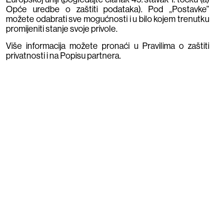
odluka, pomoću kojih se kreiraju najbolji rezultati.
Opće uredbe o zaštiti podataka). Pod „Postavke”
Krenite s nama između blokova zgrada u našu
možete odabrati sve mogućnosti i u bilo kojem trenutku
promijeniti stanje svoje privole.
imaginaciju budućnosti.
Više informacija možete pronaći u Pravilima o zaštiti
privatnosti i na Popisu partnera.
Naši partneri
Combis njeguje dugogodišnje partnerstvo s nizom
vodećih svjetskih korporacija.