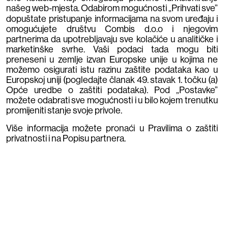
našeg web-mjesta. Odabirom mogućnosti „Prihvati sve”
dopuštate pristupanje informacijama na svom uređaju i
omogućujete društvu Combis d.o.o i njegovim
partnerima da upotrebljavaju sve kolačiće u analitičke i
marketinške svrhe. Vaši podaci tada mogu biti
preneseni u zemlje izvan Europske unije u kojima ne
možemo osigurati istu razinu zaštite podataka kao u
Mi smo vaš partner
Europskoj uniji (pogledajte članak 49. stavak 1. točku (a)
Opće uredbe o zaštiti podataka). Pod „Postavke”
možete odabrati sve mogućnosti i u bilo kojem trenutku
za ispis, a ne samo
promijeniti stanje svoje privole.
Više informacija možete pronaći u Pravilima o zaštiti
dobavljač
privatnosti i na Popisu partnera.
Dokazano smanjenje troškova:
Aktivnim
upravljanjem i optimizacijom, naša rješenja
dokazano smanjuju ukupne troškove ispisa za
10% do 30%.