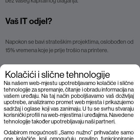
bez vašeg kapitalnog ulaganja.
Vaš
IT
odjel
?
Napokon se bavi strateškim projektima, oslobođen od
15% vremena koje je prije trošio na printere.
Kolačići i slične tehnologije
Na našem web-mjestu upotrebljavamo kolačiće i slične
tehnologije za spremanje, čitanje i obradu informacija na
vašem uređaju. Na taj način poboljšavamo vaš doživljaj
upotrebe, analiziramo promet web mjesta i prikazujemo
sadržaj i oglase koji vas zanimaju. U tu se svrhu stvaraju
korisnički profili na web-mjestima i uređajima. Navedene
tehnologije također upotrebljavaju naši partneri.
Odabirom mogućnosti „Samo nužno” prihvaćate samo
one kolačiće koji omogućuju pravilno funkcioniranje