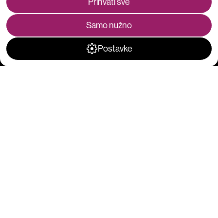
Prihvati sve
Prijavite se na Combis newsletter
Prijava
Samo nužno
Postavke
Izbornik
O nama
Rješenja
Karijere
Kontakt
Dokumenti
Opće informacije
Opći uvjeti poslovanja
Politika zaštite privatnosti
Impressum