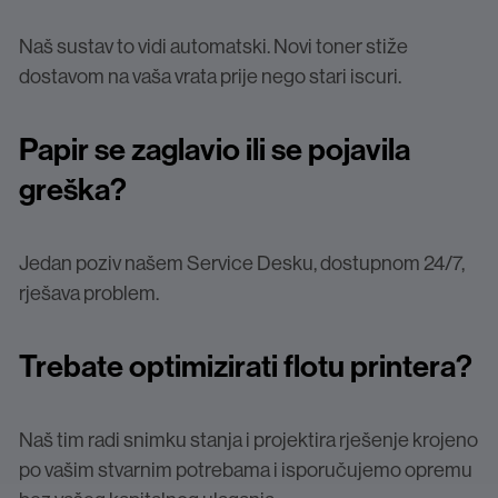
Naš sustav to vidi automatski. Novi toner stiže
dostavom na vaša vrata prije nego stari iscuri.
Papir se
zaglavio
ili
se
pojavila
greška
?
Jedan poziv našem Service Desku, dostupnom 24/7,
rješava problem.
Trebate
optimizirati
flotu
printera
?
Naš tim radi snimku stanja i projektira rješenje krojeno
po vašim stvarnim potrebama i isporučujemo opremu